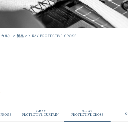
ディカル）
>
製品
>
X-RAY PROTECTIVE CROSS
W
X-RAY
X-RAY
APRONS
PROTECTIVE CURTAIN
PROTECTIVE CROSS